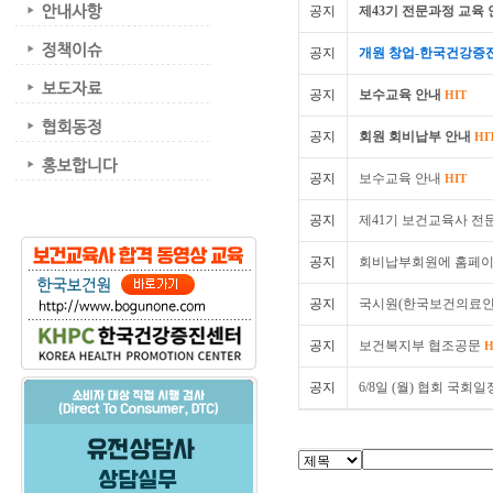
공지
제43기 전문과정 교육 
공지
개원 창업-한국건강증
공지
보수교육 안내
HIT
공지
회원 회비납부 안내
HI
공지
보수교육 안내
HIT
공지
제41기 보건교육사 전
공지
회비납부회원에 홈페이
공지
국시원(한국보건의료
공지
보건복지부 협조공문
H
공지
6/8일 (월) 협회 국회일