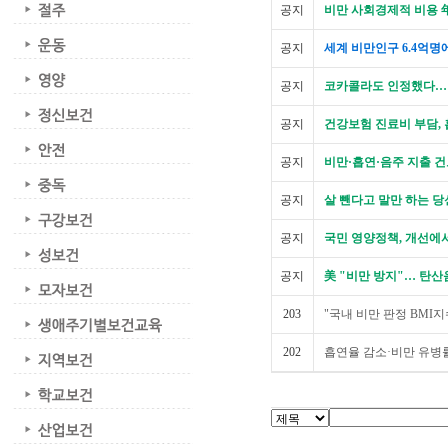
공지
비만 사회경제적 비용 年
공지
세계 비만인구 6.4억명
공지
코카콜라도 인정했다…
공지
건강보험 진료비 부담, 
공지
비만·흡연·음주 지출 건보
공지
살 뺀다고 말만 하는 당신
공지
국민 영양정책, 개선에
공지
美 "비만 방지"… 탄
203
"국내 비만 판정 BMI지수,
202
흡연율 감소·비만 유병