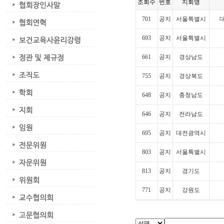
조회수
번호
지회명
701
공지
서울특별시
693
공지
서울특별시
661
공지
경상남도
755
공지
경상북도
648
공지
충청남도
646
공지
전라남도
695
공지
대전광역시
803
공지
서울특별시
813
공지
경기도
771
공지
강원도